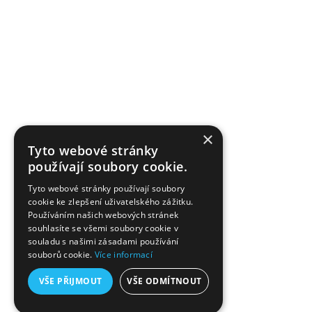
Kontakt
Tvoříme od roku 2009 v nejmladším městě na řece Lučině.
Jsme brand, který nezná hranice střihu, barev ani věku. S
pečlivostí pro vás vybíráme materiály, a dáváme jim podobu a
tvar. Priorita je spokojený zákazník, kterému můžeme
×
nabídnout individuální péči také ve formě tvorby na míru či
Tyto webové stránky
používají soubory cookie.
přání.
Tyto webové stránky používají soubory
cookie ke zlepšení uživatelského zážitku.
Používáním našich webových stránek
souhlasíte se všemi soubory cookie v
souladu s našimi zásadami používání
souborů cookie.
Více informací
VŠE PŘIJMOUT
VŠE ODMÍTNOUT
Copyright © 2009-2026 by SCURA, Wear/Accessories, Czech Urban Brand - All right
reserved. Webdesign by
BRGR
.