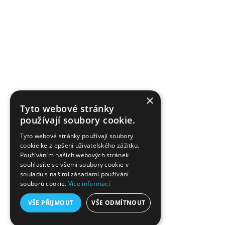
Kontakt
Tvoříme od roku 2009 v nejmladším městě na řece Lučině.
Jsme brand, který nezná hranice střihu, barev ani věku. S
pečlivostí pro vás vybíráme materiály, a dáváme jim podobu a
tvar. Priorita je spokojený zákazník, kterému můžeme
×
nabídnout individuální péči také ve formě tvorby na míru či
Tyto webové stránky
používají soubory cookie.
přání.
Tyto webové stránky používají soubory
cookie ke zlepšení uživatelského zážitku.
Používáním našich webových stránek
souhlasíte se všemi soubory cookie v
souladu s našimi zásadami používání
souborů cookie.
Více informací
VŠE PŘIJMOUT
VŠE ODMÍTNOUT
Copyright © 2009-2026 by SCURA, Wear/Accessories, Czech Urban Brand - All right
reserved. Webdesign by
BRGR
.