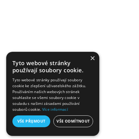
Tvoříme od roku 2009 v nejmladším městě na řece Lučině.
Jsme brand, který nezná hranice střihu, barev ani věku. S
pečlivostí pro vás vybíráme materiály, a dáváme jim podobu a
tvar. Priorita je spokojený zákazník, kterému můžeme
×
nabídnout individuální péči také ve formě tvorby na míru či
Tyto webové stránky
používají soubory cookie.
přání.
Tyto webové stránky používají soubory
cookie ke zlepšení uživatelského zážitku.
Používáním našich webových stránek
souhlasíte se všemi soubory cookie v
souladu s našimi zásadami používání
souborů cookie.
Více informací
VŠE PŘIJMOUT
VŠE ODMÍTNOUT
Copyright © 2009-2026 by SCURA, Wear/Accessories, Czech Urban Brand - All right
reserved. Webdesign by
BRGR
.